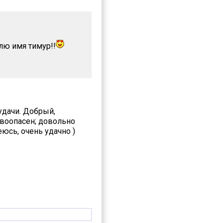
лю имя тимур!!
удачи. Добрый,
ывоопасен; довольно
юсь, очень удачно )