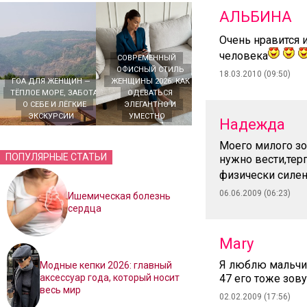
АЛЬБИНА
Очень нравится 
человека
СОВРЕМЕННЫЙ
ОФИСНЫЙ СТИЛЬ
18.03.2010 (09:50)
ГОА ДЛЯ ЖЕНЩИН —
ЖЕНЩИНЫ 2026: КАК
ТЁПЛОЕ МОРЕ, ЗАБОТА
ОДЕВАТЬСЯ
О СЕБЕ И ЛЁГКИЕ
ЭЛЕГАНТНО И
ЭКСКУРСИИ
УМЕСТНО
Надежда
Моего милого зо
ПОПУЛЯРНЫЕ СТАТЬИ
нужно вести,тер
физически силен
06.06.2009 (06:23)
Ишемическая болезнь
сердца
Mary
Я люблю мальчик
Модные кепки 2026: главный
аксессуар года, который носит
47 его тоже зов
весь мир
02.02.2009 (17:56)