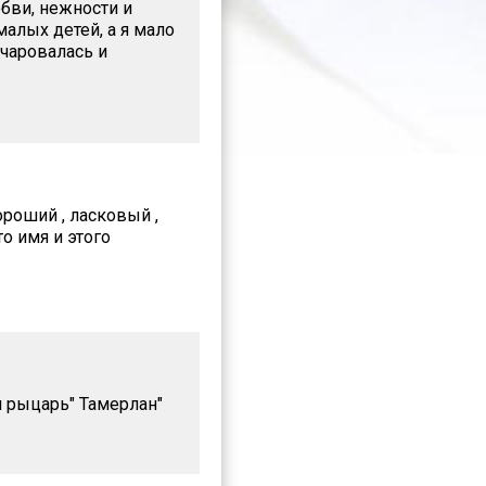
юбви, нежности и
малых детей, а я мало
очаровалась и
ороший , ласковый ,
о имя и этого
й рыцарь" Тамерлан"