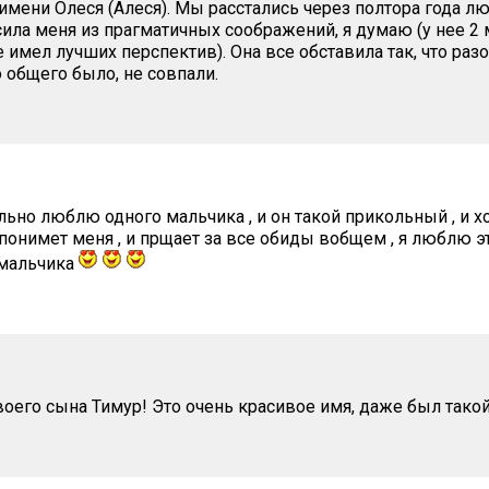
 имени Олеся (Алеся). Мы расстались через полтора года л
сила меня из прагматичных соображений, я думаю (у нее 2 
 имел лучших перспектив). Она все обставила так, что раз
 общего было, не совпали.
льно люблю одного мальчика , и он такой прикольный , и х
понимет меня , и прщает за все обиды вобщем , я люблю эт
мальчика
своего сына Тимур! Это очень красивое имя, даже был тако