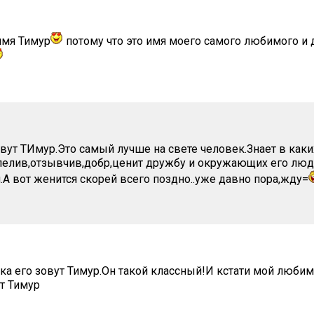
имя Тимур
потому что это имя моего самого любимого и 
вут ТИмур.Это самый лучше на свете человек.Знает в каких
пелив,отзывчив,добр,ценит дружбу и окружающих его люд
.А вот женится скорей всего поздно..уже давно пора,жду=
а его зовут Тимур.Он такой классный!И кстати мой люби
ут Тимур