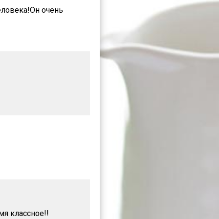
еловека!Он очень
мя классное!!