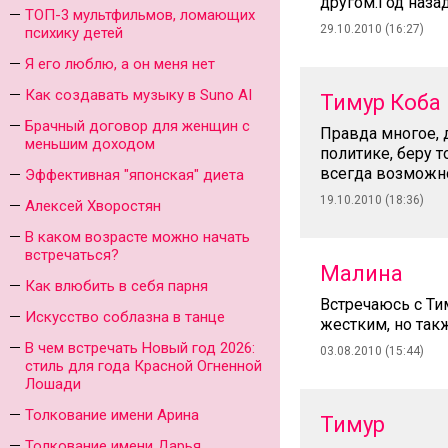
другом.Год назад
ТОП-3 мультфильмов, ломающих
29.10.2010 (16:27)
психику детей
Я его люблю, а он меня нет
Как создавать музыку в Suno AI
Тимур Коба
Брачный договор для женщин с
Правда многое, 
меньшим доходом
политике, беру т
всегда возможно
Эффективная "японская" диета
19.10.2010 (18:36)
Алексей Хворостян
В каком возрасте можно начать
встречаться?
Малина
Как влюбить в себя парня
Встречаюсь с Ти
Искусство соблазна в танце
жестким, но так
В чем встречать Новый год 2026:
03.08.2010 (15:44)
стиль для года Красной Огненной
Лошади
Толкование имени Арина
Тимур
Толкование имени Дарья