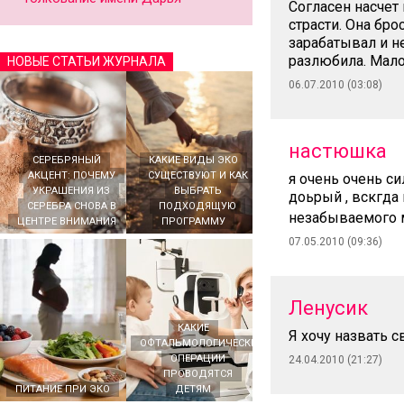
Согласен насчет
страсти. Она бро
зарабатывал и не
разлюбила. Мало
НОВЫЕ СТАТЬИ ЖУРНАЛА
06.07.2010 (03:08)
настюшка
СЕРЕБРЯНЫЙ
КАКИЕ ВИДЫ ЭКО
АКЦЕНТ: ПОЧЕМУ
СУЩЕСТВУЮТ И КАК
я очень очень си
УКРАШЕНИЯ ИЗ
ВЫБРАТЬ
доьрый , вскгда 
СЕРЕБРА СНОВА В
ПОДХОДЯЩУЮ
незабываемого 
ЦЕНТРЕ ВНИМАНИЯ
ПРОГРАММУ
07.05.2010 (09:36)
Ленусик
КАКИЕ
Я хочу назвать 
ОФТАЛЬМОЛОГИЧЕСКИЕ
ОПЕРАЦИИ
24.04.2010 (21:27)
ПРОВОДЯТСЯ
ПИТАНИЕ ПРИ ЭКО
ДЕТЯМ