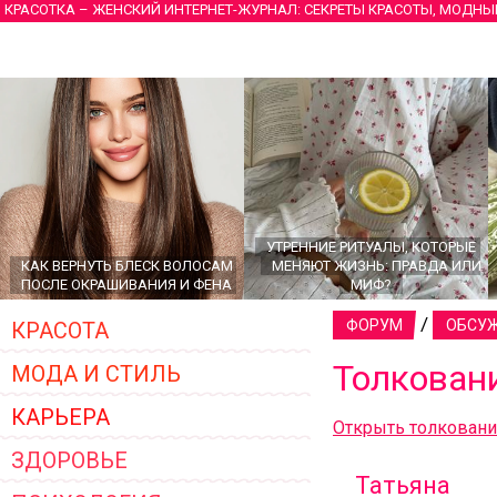
КРАСОТКА – ЖЕНСКИЙ ИНТЕРНЕТ-ЖУРНАЛ: СЕКРЕТЫ КРАСОТЫ, МОДНЫ
УТРЕННИЕ РИТУАЛЫ, КОТОРЫЕ
КАК ВЕРНУТЬ БЛЕСК ВОЛОСАМ
МЕНЯЮТ ЖИЗНЬ: ПРАВДА ИЛИ
ПОСЛЕ ОКРАШИВАНИЯ И ФЕНА
МИФ?
/
ФОРУМ
ОБСУЖ
КРАСОТА
Толкован
МОДА И СТИЛЬ
КАРЬЕРА
Открыть толкован
ЗДОРОВЬЕ
Татьяна
ГЛАВНЫЕ ТРЕНДЫ ВЕРХНЕЙ