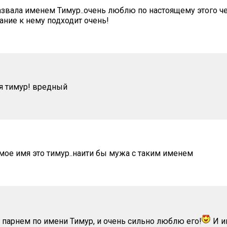
азвала именем Тимур..очень люблю по настоящему этого ч
ание к нему подходит очень!
я тимур! вредный
ое имя это тимур..наити бы мужа с таким именем
с парнем по имени Тимур, и очень сильно люблю его!
И и