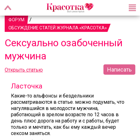
/
ФОРУМ
ОБСУЖДЕНИЕ СТАТЕЙ ЖУРНАЛА «КРАСОТКА»
Сексуально озабоченный
мужчина
Написать
Открыть статью
Ласточка
Какие-то альфонсы и бездельники
рассматриваются в статье. можно подумать, что
нагулявшийся в молодости мужчина,
работающий в зрелом возрасте по 12 часов в
день плюс дорога на работу и с работы, будет
только и мечтать, как бы ему каждый вечер
сексом заняться.