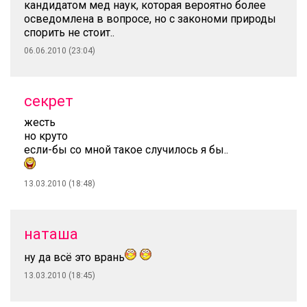
кандидатом мед наук, которая вероятно более
осведомлена в вопросе, но с закономи природы
спорить не стоит..
06.06.2010 (23:04)
секрет
жесть
но круто
если-бы со мной такое случилось я бы..
13.03.2010 (18:48)
наташа
ну да всё это врань
13.03.2010 (18:45)