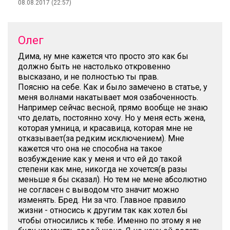
08.08.2017 (22:57)
Олег
Дима, ну мне кажется что просто это как бы
должно быть не настолько откровенно
высказано, и не полностью ты прав.
Поясню на себе. Как и было замечено в статье, у
меня волнами накатывает моя озабоченность.
Например сейчас весной, прямо вообще не знаю
что делать, постоянно хочу. Но у меня есть жена,
которая умница, и красавица, которая мне не
отказывает(за редким исключением). Мне
кажется что она не способна на такое
возбуждение как у меня и что ей до такой
степени как мне, никогда не хочется(в разы
меньше я бы сказал). Но тем не мене абсолютно
не согласен с выводом что значит можно
изменять. Бред. Ни за что. Главное правило
жизни - относись к другим так как хотел бы
чтобы относились к тебе. Именно по этому я не