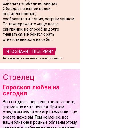
означает «победительница».
Обладает сильной волей,
решительностью,
сообразительностью, острым языком.
По темпераменту чаще всего
сангвиник, не способна долго
гневаться. Не боится брать
ответственность на себя....
ЧТО ЗНАЧИТ ТВОЁ ИМЯ?
Толкование, совместимость имён, именины
Стрелец
Гороскоп любви на
сегодня
Вы сегодня совершенно четко знаете,
что можно и что нельзя. Причем
откуда вы взяли эти ограничители – не
знаете даже вы. Тем не менее, все
ваши близкие и родные обязаны этому
следовать, дабы не нарваться на ваш