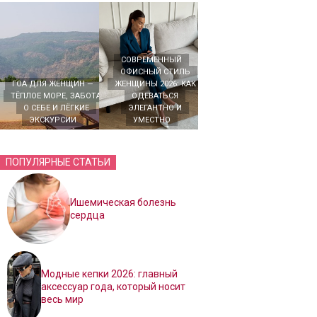
СОВРЕМЕННЫЙ
ОФИСНЫЙ СТИЛЬ
ГОА ДЛЯ ЖЕНЩИН —
ЖЕНЩИНЫ 2026: КАК
ТЁПЛОЕ МОРЕ, ЗАБОТА
ОДЕВАТЬСЯ
О СЕБЕ И ЛЁГКИЕ
ЭЛЕГАНТНО И
ЭКСКУРСИИ
УМЕСТНО
ПОПУЛЯРНЫЕ СТАТЬИ
Ишемическая болезнь
сердца
Модные кепки 2026: главный
аксессуар года, который носит
весь мир