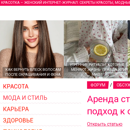
КРАСОТКА – ЖЕНСКИЙ ИНТЕРНЕТ-ЖУРНАЛ: СЕКРЕТЫ КРАСОТЫ, МОДНЫ
УТРЕННИЕ РИТУАЛЫ, КОТОРЫЕ
КАК ВЕРНУТЬ БЛЕСК ВОЛОСАМ
МЕНЯЮТ ЖИЗНЬ: ПРАВДА ИЛИ
ПОСЛЕ ОКРАШИВАНИЯ И ФЕНА
МИФ?
/
ФОРУМ
ОБСУЖ
КРАСОТА
Аренда с
МОДА И СТИЛЬ
КАРЬЕРА
подход к
ЗДОРОВЬЕ
Открыть статью
ГЛАВНЫЕ ТРЕНДЫ ВЕРХНЕЙ