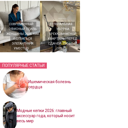
СОВРЕМЕННЫЙ
ГЕНЕРАЛЬНАЯ
ОФИСНЫЙ СТИЛЬ
УБОРКА
ЖЕНЩИНЫ 2026: КАК
ТРЕХКОМНАТНОЙ
ОДЕВАТЬСЯ
КВАРТИРЫ ПЕРЕД
ЭЛЕГАНТНО И
СДАЧЕЙ: ЛИЧНЫЙ
УМЕСТНО
ОПЫТ
ПОПУЛЯРНЫЕ СТАТЬИ
Ишемическая болезнь
сердца
Модные кепки 2026: главный
аксессуар года, который носит
весь мир