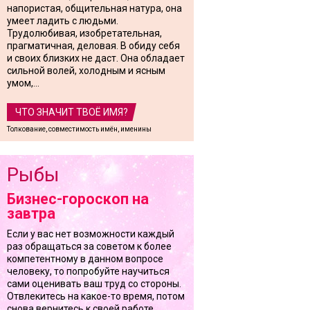
напористая, общительная натура, она
умеет ладить с людьми.
Трудолюбивая, изобретательная,
прагматичная, деловая. В обиду себя
и своих близких не даст. Она обладает
сильной волей, холодным и ясным
умом,...
ЧТО ЗНАЧИТ ТВОЁ ИМЯ?
Толкование, совместимость имён, именины
Рыбы
Бизнес-гороскоп на
завтра
Если у вас нет возможности каждый
раз обращаться за советом к более
компетентному в данном вопросе
человеку, то попробуйте научиться
сами оценивать ваш труд со стороны.
Отвлекитесь на какое-то время, потом
снова вернитесь к своей работе.