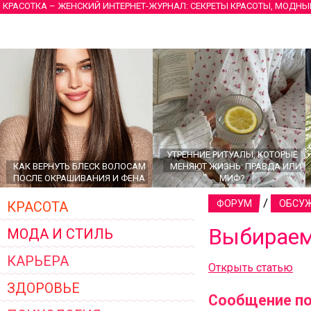
КРАСОТКА – ЖЕНСКИЙ ИНТЕРНЕТ-ЖУРНАЛ: СЕКРЕТЫ КРАСОТЫ, МОДНЫ
УТРЕННИЕ РИТУАЛЫ, КОТОРЫЕ
КАК ВЕРНУТЬ БЛЕСК ВОЛОСАМ
МЕНЯЮТ ЖИЗНЬ: ПРАВДА ИЛИ
ПОСЛЕ ОКРАШИВАНИЯ И ФЕНА
МИФ?
/
ФОРУМ
ОБСУЖ
КРАСОТА
Выбираем
МОДА И СТИЛЬ
КАРЬЕРА
Открыть статью
ЗДОРОВЬЕ
Сообщение по
ГЛАВНЫЕ ТРЕНДЫ ВЕРХНЕЙ