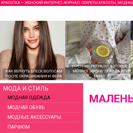
КРАСОТКА – ЖЕНСКИЙ ИНТЕРНЕТ-ЖУРНАЛ: СЕКРЕТЫ КРАСОТЫ, МОДНЫ
УТРЕННИЕ РИТУАЛЫ, КОТОРЫЕ
КАК ВЕРНУТЬ БЛЕСК ВОЛОСАМ
МЕНЯЮТ ЖИЗНЬ: ПРАВДА ИЛИ
ПОСЛЕ ОКРАШИВАНИЯ И ФЕНА
МИФ?
МОДА И СТИЛЬ
МАЛЕНЬ
МОДНАЯ ОДЕЖДА
МОДНАЯ ОБУВЬ
МОДНЫЕ АКСЕССУАРЫ
ПАРФЮМ
ГЛАВНЫЕ ТРЕНДЫ ВЕРХНЕЙ