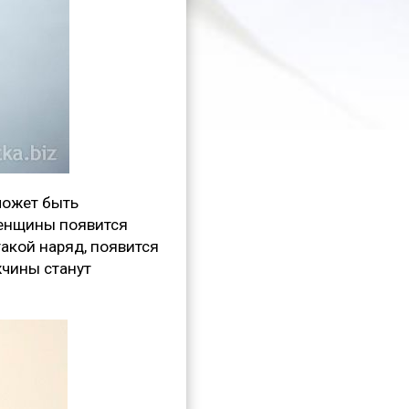
может быть
женщины появится
такой наряд, появится
жчины станут