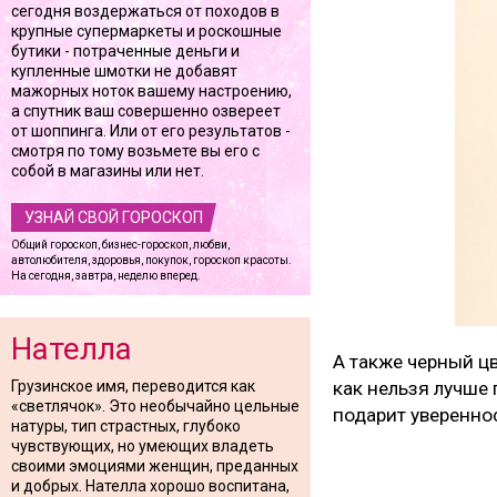
сегодня воздержаться от походов в
крупные супермаркеты и роскошные
бутики - потраченные деньги и
купленные шмотки не добавят
мажорных ноток вашему настроению,
а спутник ваш совершенно озвереет
от шоппинга. Или от его результатов -
смотря по тому возьмете вы его с
собой в магазины или нет.
УЗНАЙ СВОЙ ГОРОСКОП
Общий гороскоп, бизнес-гороскоп, любви,
автолюбителя, здоровья, покупок, гороскоп красоты.
На сегодня, завтра, неделю вперед.
Нателла
А также черный ц
Грузинское имя, переводится как
как нельзя лучше
«светлячок». Это необычайно цельные
подарит увереннос
натуры, тип страстных, глубоко
чувствующих, но умеющих владеть
своими эмоциями женщин, преданных
и добрых. Нателла хорошо воспитана,