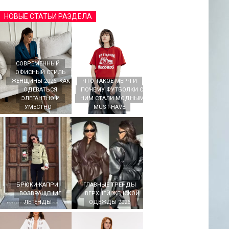
НОВЫЕ СТАТЬИ РАЗДЕЛА
СОВРЕМЕННЫЙ
ОФИСНЫЙ СТИЛЬ
ЖЕНЩИНЫ 2026: КАК
ЧТО ТАКОЕ МЕРЧ И
ОДЕВАТЬСЯ
ПОЧЕМУ ФУТБОЛКИ С
ЭЛЕГАНТНО И
НИМ СТАЛИ МОДНЫМ
УМЕСТНО
MUST-HAVE
БРЮКИ-КАПРИ:
ГЛАВНЫЕ ТРЕНДЫ
ВОЗВРАЩЕНИЕ
ВЕРХНЕЙ ЖЕНСКОЙ
ЛЕГЕНДЫ
ОДЕЖДЫ 2026