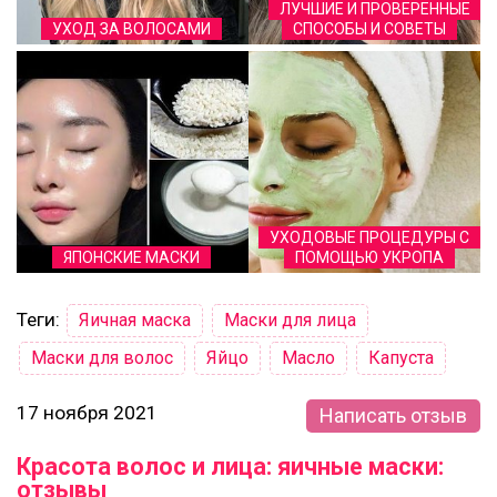
ЛУЧШИЕ И ПРОВЕРЕННЫЕ
УХОД ЗА ВОЛОСАМИ
СПОСОБЫ И СОВЕТЫ
УХОДОВЫЕ ПРОЦЕДУРЫ С
ЯПОНСКИЕ МАСКИ
ПОМОЩЬЮ УКРОПА
Теги:
Яичная маска
Маски для лица
Маски для волос
Яйцо
Масло
Капуста
17 ноября 2021
Написать отзыв
Красота волос и лица: яичные маски:
отзывы