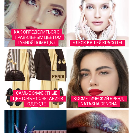
КАК ОПРЕДЕЛИТЬСЯ С
ПРАВИЛЬНЫМ ЦВЕТОМ
ГУБНОЙ ПОМАДЫ?
БЛЕСК ВАШЕЙ КРАСОТЫ
САМЫЕ ЭФФЕКТНЫЕ
ЦВЕТОВЫЕ СОЧЕТАНИЯ В
КОСМЕТИЧЕСКИЙ БРЕНД
ОДЕЖДЕ
NATASHA DENONA