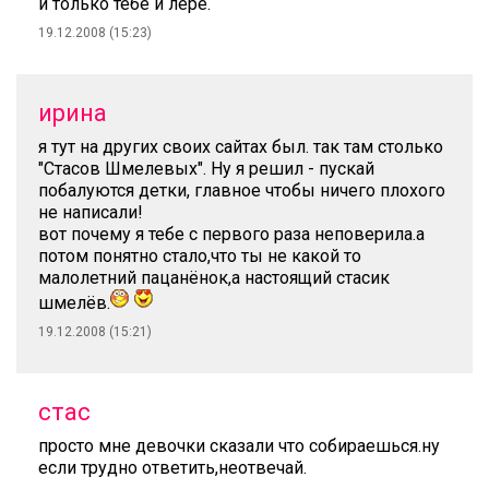
и только тебе и лере.
19.12.2008 (15:23)
ирина
я тут на других своих сайтах был. так там столько
"Стасов Шмелевых". Ну я решил - пускай
побалуются детки, главное чтобы ничего плохого
не написали!
вот почему я тебе с первого раза неповерила.а
потом понятно стало,что ты не какой то
малолетний пацанёнок,а настоящий стасик
шмелёв.
19.12.2008 (15:21)
стас
просто мне девочки сказали что собираешься.ну
если трудно ответить,неотвечай.