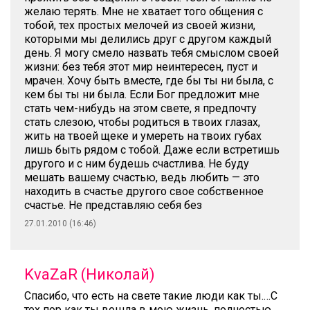
желаю терять. Мне не хватает того общения с
тобой, тех простых мелочей из своей жизни,
которыми мы делились друг с другом каждый
день. Я могу смело назвать тебя смыслом своей
жизни: без тебя этот мир неинтересен, пуст и
мрачен. Хочу быть вместе, где бы ты ни была, с
кем бы ты ни была. Если Бог предложит мне
стать чем-нибудь на этом свете, я предпочту
стать слезою, чтобы родиться в твоих глазах,
жить на твоей щеке и умереть на твоих губах
лишь быть рядом с тобой. Даже если встретишь
другого и с ним будешь счастлива. Не буду
мешать вашему счастью, ведь любить — это
находить в счастье другого свое собственное
счастье. Не представляю себя без
27.01.2010 (16:46)
KvaZaR (Николай)
Спасибо, что есть на свете такие люди как ты.…С
тех пор как ты вошла в мою жизнь, полностью