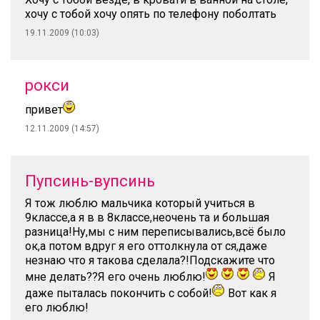
хочу с тобой хочу опять по телефону поболтать
19.11.2009 (10:03)
рокси
привет
12.11.2009 (14:57)
Пупсинь-вупсинь
Я тож люблю мальчика который учиться в
9классе,а я в в 8классе,неочень та и большая
разница!Ну,мы с ним переписывались,всё было
ок,а потом вдруг я его оттолкнула от ся,даже
незнаю что я такова сделала?!Подскажите что
мне делать??Я его очень люблю!
Я
даже пыталась покончить с собой!
Вот как я
его люблю!