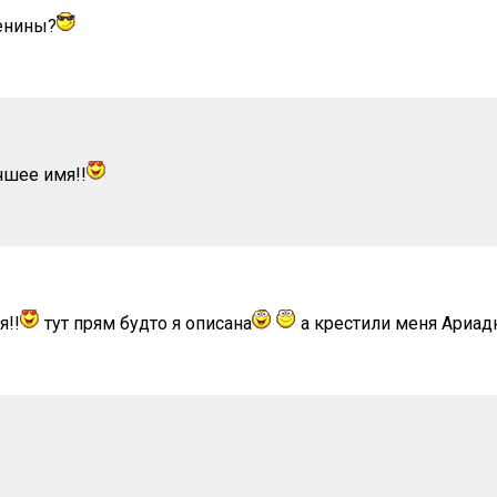
енины?
чшее имя!!
я!!
тут прям будто я описана
а крестили меня Ариад