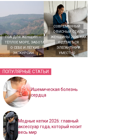
СОВРЕМЕННЫЙ
ОФИСНЫЙ СТИЛЬ
ГОА ДЛЯ ЖЕНЩИН —
ЖЕНЩИНЫ 2026: КАК
ТЁПЛОЕ МОРЕ, ЗАБОТА
ОДЕВАТЬСЯ
О СЕБЕ И ЛЁГКИЕ
ЭЛЕГАНТНО И
ЭКСКУРСИИ
УМЕСТНО
ПОПУЛЯРНЫЕ СТАТЬИ
Ишемическая болезнь
сердца
Модные кепки 2026: главный
аксессуар года, который носит
весь мир