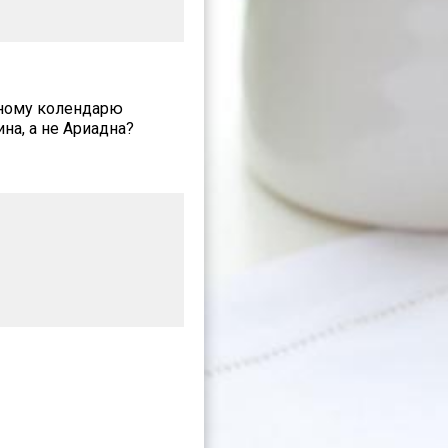
вному колендарю
на, а не Ариадна?