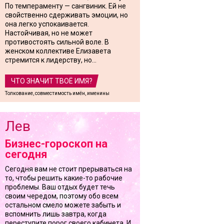
По темпераменту — сангвиник. Ей не
свойственно сдерживать эмоции, но
она легко успокаивается.
Настойчивая, но не может
противостоять сильной воле. В
женском коллективе Елизавета
стремится к лидерству, но...
ЧТО ЗНАЧИТ ТВОЁ ИМЯ?
Толкование, совместимость имён, именины
Лев
Бизнес-гороскоп на
сегодня
Сегодня вам не стоит прерываться на
то, чтобы решить какие-то рабочие
проблемы. Ваш отдых будет течь
своим чередом, поэтому обо всем
остальном смело можете забыть и
вспомнить лишь завтра, когда
переступите порог своего кабинета. И