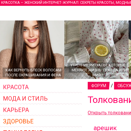
КРАСОТКА – ЖЕНСКИЙ ИНТЕРНЕТ-ЖУРНАЛ: СЕКРЕТЫ КРАСОТЫ, МОДНЫ
УТРЕННИЕ РИТУАЛЫ, КОТОРЫЕ
КАК ВЕРНУТЬ БЛЕСК ВОЛОСАМ
МЕНЯЮТ ЖИЗНЬ: ПРАВДА ИЛИ
ПОСЛЕ ОКРАШИВАНИЯ И ФЕНА
МИФ?
/
ФОРУМ
ОБСУЖ
КРАСОТА
Толкован
МОДА И СТИЛЬ
КАРЬЕРА
Открыть толкован
ЗДОРОВЬЕ
арешик
ГЛАВНЫЕ ТРЕНДЫ ВЕРХНЕЙ