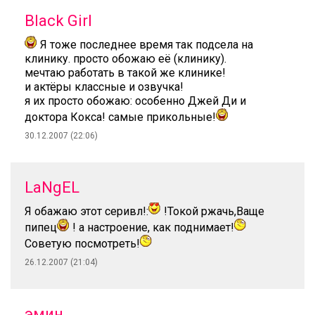
Black Girl
Я тоже последнее время так подсела на
клинику. просто обожаю её (клинику).
мечтаю работать в такой же клинике!
и актёры классные и озвучка!
я их просто обожаю: особенно Джей Ди и
доктора Кокса! самые прикольные!
30.12.2007 (22:06)
LaNgEL
Я обажаю этот серивл!:
!Токой ржачь,Ваще
пипец
! а настроение, как поднимает!
Советую посмотреть!
26.12.2007 (21:04)
эмин