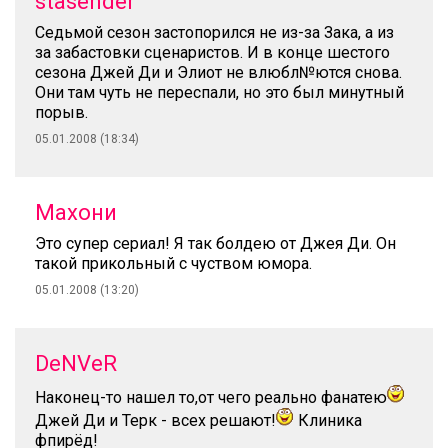
stasender
Седьмой сезон застопорился не из-за Зака, а из
за забастовки сценаристов. И в конце шестого
сезона Джей Ди и Элиот не влюбл№ются снова.
Они там чуть не переспали, но это был минутный
порыв.
05.01.2008 (18:34)
Махони
Это супер сериал! Я так болдею от Джея Ди. Он
такой прикольный с чуством юмора.
05.01.2008 (13:20)
DeNVeR
Наконец-то нашел то,от чего реально фанатею
Джей Ди и Терк - всех решают!
Клиника
фпирёд!